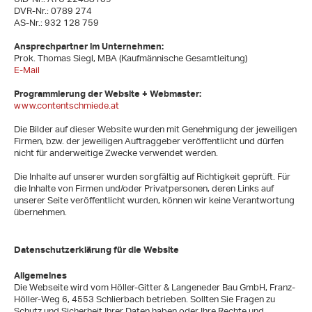
Fassade
DVR-Nr.: 0789 274
Baustoffhandel
AS-Nr.: 932 128 759
Unternehmen
Geschichte
Mitarbeiter
Ansprechpartner im Unternehmen:
Kontakt
Prok. Thomas Siegl, MBA (Kaufmännische Gesamtleitung)
Impressum
AGB
E-Mail
Programmierung der Website + Webmaster:
www.contentschmiede.at
Die Bilder auf dieser Website wurden mit Genehmigung der jeweiligen
Firmen, bzw. der jeweiligen Auftraggeber veröffentlicht und dürfen
nicht für anderweitige Zwecke verwendet werden.
Die Inhalte auf unserer wurden sorgfältig auf Richtigkeit geprüft. Für
die Inhalte von Firmen und/oder Privatpersonen, deren Links auf
unserer Seite veröffentlicht wurden, können wir keine Verantwortung
übernehmen.
Datenschutzerklärung für die Website
Allgemeines
Die Webseite wird vom Höller-Gitter & Langeneder Bau GmbH, Franz-
Höller-Weg 6, 4553 Schlierbach betrieben. Sollten Sie Fragen zu
Schutz und Sicherheit Ihrer Daten haben oder Ihre Rechte und