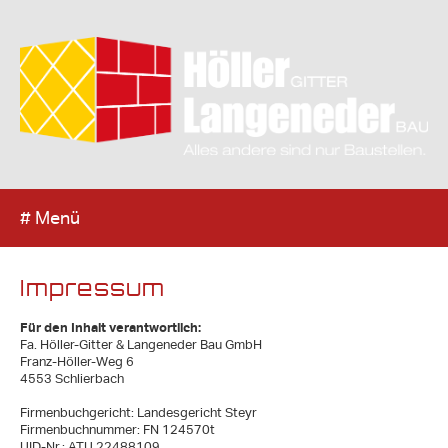
Menü
Impressum
Navigation
Home
überspringen
News
Höller
Gitter
Holzzaun
Für den Inhalt verantwortlich:
Maschendrahtzaun
Doppelstabmattenzaun
Fa. Höller-Gitter & Langeneder Bau GmbH
Industriezaun
Franz-Höller-Weg 6
Sportplatzzaun
Toranlagen
4553 Schlierbach
Zaunreparaturen
Langeneder
Firmenbuchgericht: Landesgericht Steyr
Bau
Einfamilienhäuser
Firmenbuchnummer: FN 124570t
Mehrfamilienhäuser
Betriebsgebäude
UID-Nr.: ATU 22488109